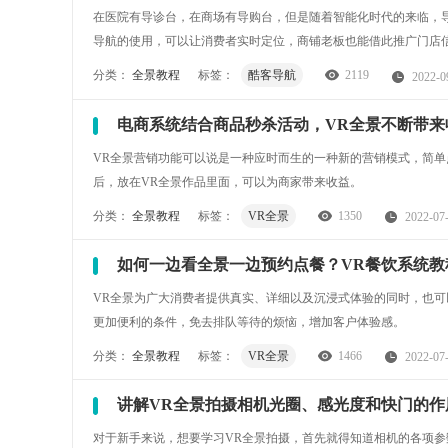
在医院有导诊台，在商场有导购台，但是随着智能化时代的来临，
导航的使用，可以让消费者实时定位，商铺老板也能借此推广门店
分类：
全景教程
标签：
酷客导航
2119
2022-0
电商系统结合商品秒杀活动，VR全景不断带来
VR全景营销功能可以说是一种应时而生的一种新的营销模式，简单
后，放在VR全景作品里面，可以为商家带来收益。
分类：
全景教程
标签：
VR全景
1350
2022-07
如何一边看全景一边预约点餐？VR餐饮系统教
VR全景为广大消费者提供真实、详细以及沉浸式体验的同时，也可
更加便利的条件，免去排队等待的烦恼，增加客户体验感。
分类：
全景教程
标签：
VR全景
1466
2022-07
讲解VR全景拍摄相机光圈、感光度和快门的作
对于新手来说，想要学习VR全景拍摄，首先就得知道相机的各项