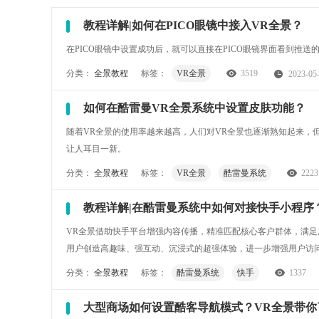
教程详解|如何在PICO眼镜中接入VR全景？
在PICO眼镜中设置成功后，就可以直接在PICO眼镜界面看到推
分类：
全景教程
标签：
VR全景
3519
2023-05
如何在酷雷曼VR全景系统中设置皮肤功能？
随着VR全景的使用率越来越高，人们对VR全景也逐渐熟知起来，
让人耳目一新。
分类：
全景教程
标签：
VR全景
酷雷曼系统
2223
教程详解|在酷雷曼系统中如何对接快手小程序
VR全景借助快手平台增强内容传播，精准匹配核心客户群体，满足
用户创造高趣味、强互动、沉浸式的超强体验，进一步增强用户访
分类：
全景教程
标签：
酷雷曼系统
快手
1337
大型商场如何设置酷客导航模式？VR全景带你