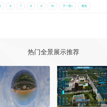
5
6
7
8
9
10
下一页»
尾页
热门全景展示推荐