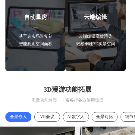
自动量房
云端编辑
基于真实场景复刻
云端编辑高效渲染
智能测距空间面积
轻松创建3D实景空间
3D漫游功能拓展
海量功能兼容，丰富各行各业使用场景
全景嵌入
VR会议
AI数字人
全景对比
细节