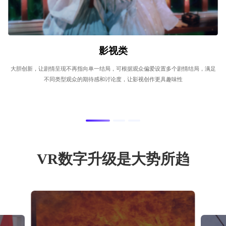
影视类
大胆创新，让剧情呈现不再指向单一结局，可根据观众偏爱设置多个剧情结局，满足
不同类型观众的期待感和讨论度，让影视创作更具趣味性
VR数字升级是大势所趋