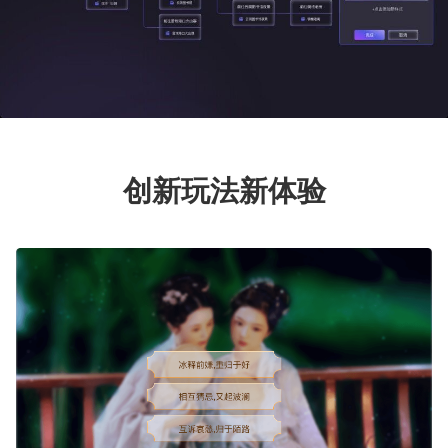
创新玩法新体验