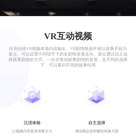
VR互动视频
区别传统VR视频单项内容输出，VR剧情线创作者以故事开始为
基点，可以设置不同情节下的多剧情发展走向。观众通过自主选
择观看剧情的方式，一步步推动故事剧情的发展，在不同的选择
下，可以看到不同的故事结局
沉浸体验
自主选择
让视频内容更具有吸引力
调动观众的积极性和参与度