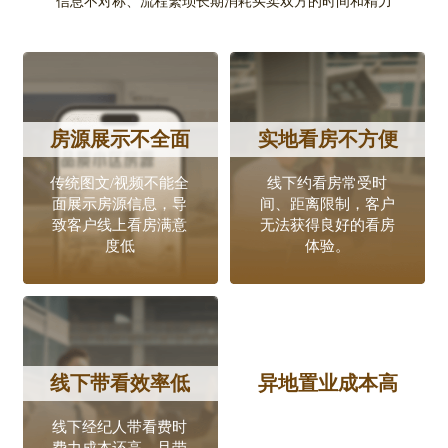
信息不对称、流程繁琐长期消耗买卖双方的时间和精力
房源展示不全面
实地看房不方便
传统图文/视频不能全
线下约看房常受时
面展示房源信息，导
间、距离限制，客户
致客户线上看房满意
无法获得良好的看房
度低
体验。
线下带看效率低
异地置业成本高
线下经纪人带看费时
对于旅居地产、文旅
费力成本还高，且带
地产、异地置业等场