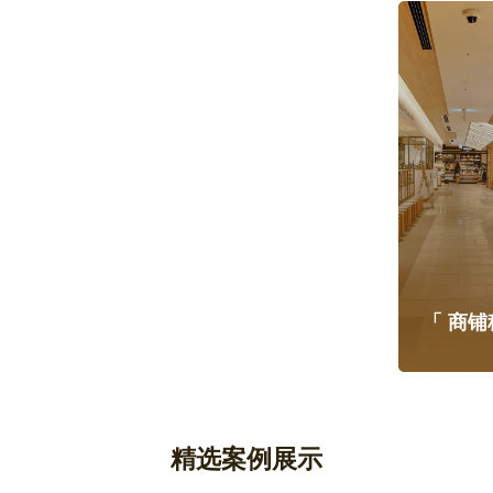
「 直播讲房 」
「 住宅租售 」
「 商铺
精选案例展示