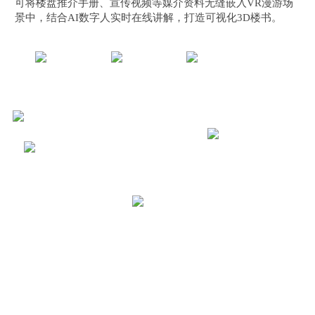
可将楼盘推介手册、宣传视频等媒介资料无缝嵌入VR漫游场
景中，结合AI数字人实时在线讲解，打造可视化3D楼书。
户型考察
房源讲解
楼书介绍