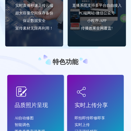
实时直播秒速上传云端
直播系统支持多平台自由接入
超大容量空间保存备份
PC端网站\微信公众号
保证数据安全
小程序\APP
宣传素材无限再利用！
传播效果全网覆盖!
特色功能
品质照片呈现
实时上传分享
AI自动修图
即拍即传即修即享
智能调色
实时上传