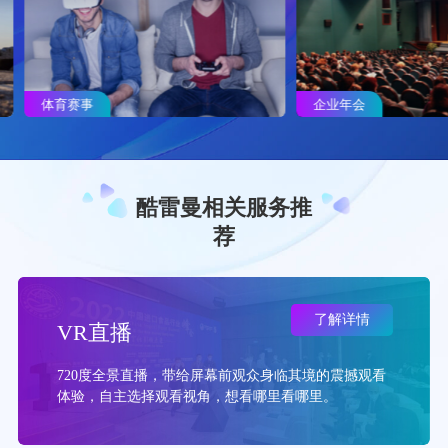
体育赛事
企业年会
酷雷曼相关服务推
荐
了解详情
VR直播
720度全景直播，带给屏幕前观众身临其境的震撼观看
体验，自主选择观看视角，想看哪里看哪里。