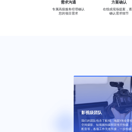
需求沟通
方案确认
专属高级服务经理确认
在线或现场提案，逐
您的项目需求
确认需求细节
影视级团队
超高清图形
多元化
我们的团队包含了航拍、地面VR全景
采用VR全景最高像素拍摄设备、动态
VR漫游
空间摄影、短视频拍摄和宣传片拍摄、
术拍摄补偿，画质清晰艳丽；专业修
电子沙盘
配音等，各项工作无缝衔接，一步拍摄
接、调色多环节处理，确保高品质画
可添加独