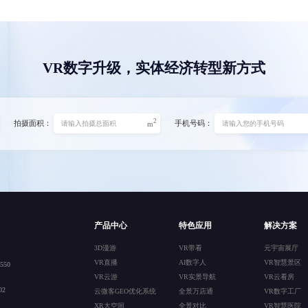
VR数字升级，实体经济转型新方式
2
拍摄面积：
手机号码：
m
产品中心
特色应用
解决方案
3D漫游
VR带看
元宇宙展厅
VR直播
AI数字人
VR智慧景区
50
VR云游
VR实景导航
VR云看房
2
云微客GEO优化系统
全景万店通
VR数字工厂
XR大空间
全景对比
VR智慧医院