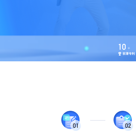
10
+
软著专利