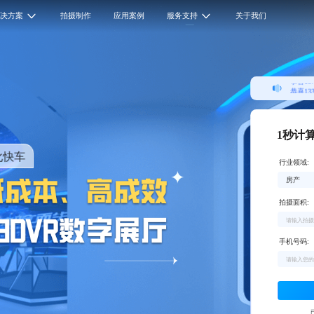
解决方案
拍摄制作
应用案例
服务支持
关于我们
恭喜13
恭喜15
恭喜18
恭喜17
恭喜15
恭喜18
恭喜13
恭喜15
1秒计
化快车
行业领域:
拍摄面积:
手机号码: