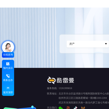
在线咨询
预约演示
商务合作
服务热线:
13261999818
返回顶部
联系地址:
北京市丰台区益泽路55号顺和国际财富中心A座5
杭州市滨江区江陵路星耀城一期3幢2203-2204
武汉市东湖高新区关南一路当代梦工场七号楼50
关注我们: