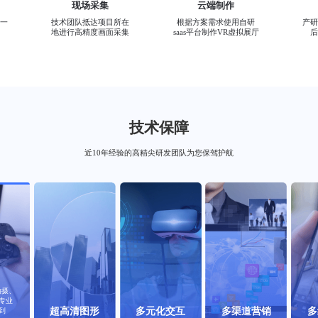
现场采集
云端制作
一
技术团队抵达项目所在
根据方案需求使用自研
产
地进行高精度画面采集
saas平台制作VR虚拟展厅
技术保障
近10年经验的高精尖研发团队为您保驾护航
交互
多渠道营销
多终端兼容
云数据储存
拍摄、
HDR技
支持多图文、视频、音频、外链接、
VR漫游中可添加官网链接、营销活动、商城
采用主流的H5技术开发，兼容电脑、手机在
我们可为没有网络存储空间的
专业
图师拼
等资源的点击弹出展示，每个场景
系统等多种接口，对接小程序、口碑、公众
线浏览，也支持触摸一体机、VR眼镜和大屏
存储服务，同时保障各种使用
超高清图形
多元化交互
多渠道营销
多
到
面输
立语音讲解，具备多元化交互性。
号、携程等三方平台，实现多渠道营销闭
幕投影等离线自动播放形式
安全需求。