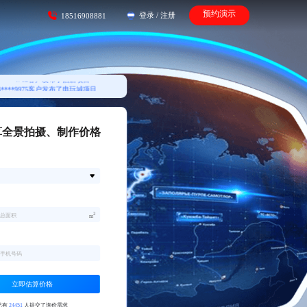
预约演示
登录
/
注册
18516908881
3****9975客户发布了电玩城项目
0****2341客户发布了房产项目
3****6782客户发布了家装项目
9****9346客户发布企业展厅项目
9****9087客户发布了工厂项目
7****4762客户发布了酒店项目
3****9975客户发布了电玩城项目
0****2341客户发布了房产项目
算全景拍摄、制作价格
2
m
立即估算价格
已有
24451
人提交了询价需求