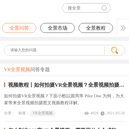
全景问答
全景市场
全景教程
VR全景视频
问答专题
视频教程丨如何拍摄VR全景视频？全景视频拍摄教程详解
如何拍摄VR全景视频？下面小酷以圆周率 Pilot One 为例，为大
家带来全景视频拍摄图文视频教程详解。
分类：
标签：
VR全景视频
4928
2021-05-26