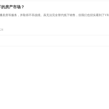
下的房产市场？
播卖房等服务，并取得不菲战绩。虽无法完全替代线下销售，但我们也切实看到了VR
-24