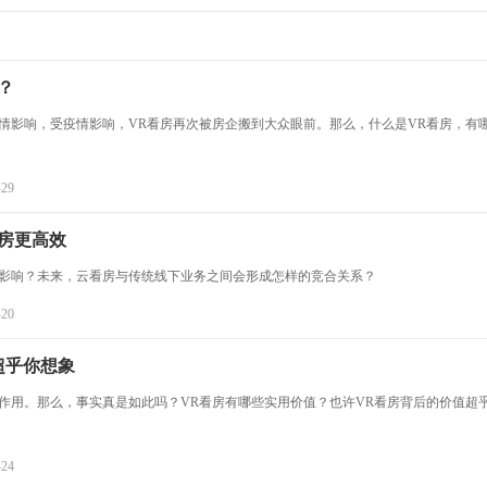
？
情影响，受疫情影响，VR看房再次被房企搬到大众眼前。那么，什么是VR看房，有
-29
房更高效
何影响？未来，云看房与传统线下业务之间会形成怎样的竞合关系？
-20
超乎你想象
作用。那么，事实真是如此吗？VR看房有哪些实用价值？也许VR看房背后的价值超
-24