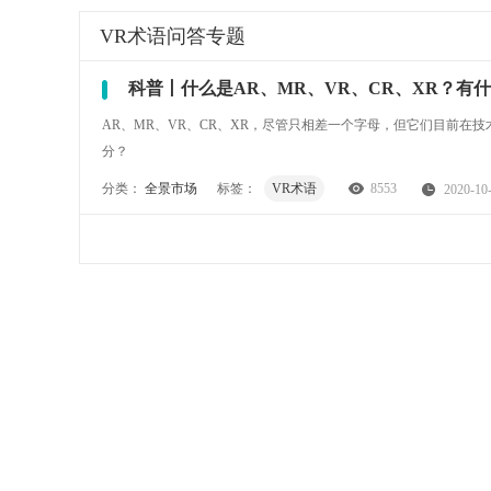
VR术语
问答专题
科普丨什么是AR、MR、VR、CR、XR？有
AR、MR、VR、CR、XR，尽管只相差一个字母，但它们目前在技
分？
分类：
全景市场
标签：
VR术语
8553
2020-10