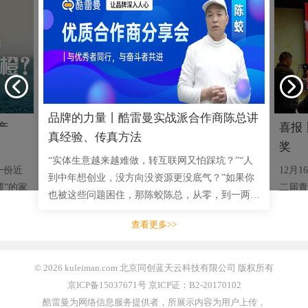
品牌的力量丨酷雷曼实战派合作商陈总讲
产
喜报
真经验、传真方法
奖
“实体生意越来越难做，转互联网又怕踩坑？”“人
一份近
12月
到中年想创业，没方向没资源更没底气？”如果你
喂”的家
二届青
也被这些问题困住，那陈蛟陈总，从零，到一两千
司，突然
成功举
三四千的小单，到拿下多单十几万大单，用实战成
脐橙的
赛事安
查看更多>>
绩说话的创业者，将毫无
业开展
© 2026 kuleiman.com 北京同创蓝天云科技有限公司 版权所有
京ICP备15037671号 京ICP证：B2-20170102
酷雷曼为网络信息服务提供者，所展示内容为用户上传，