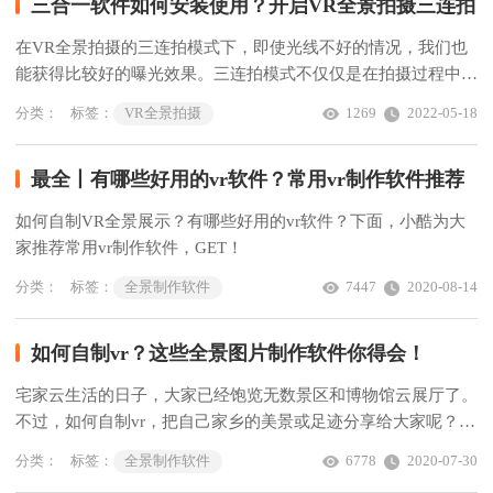
三合一软件如何安装使用？开启VR全景拍摄三连拍
在VR全景拍摄的三连拍模式下，即使光线不好的情况，我们也
能获得比较好的曝光效果。三连拍模式不仅仅是在拍摄过程中多
拍摄两次，它是每个角度获得三张照片，分别是高曝光、正常曝
分类：
标签：
VR全景拍摄
1269
2022-05-18
光、弱曝光，然后经过三合一软件合成就能获得一张曝光比较好
的照片。
最全丨有哪些好用的vr软件？常用vr制作软件推荐
如何自制VR全景展示？有哪些好用的vr软件？下面，小酷为大
家推荐常用vr制作软件，GET！
分类：
标签：
全景制作软件
7447
2020-08-14
如何自制vr？这些全景图片制作软件你得会！
宅家云生活的日子，大家已经饱览无数景区和博物馆云展厅了。
不过，如何自制vr，把自己家乡的美景或足迹分享给大家呢？这
些全景图片制作软件你得会！
分类：
标签：
全景制作软件
6778
2020-07-30