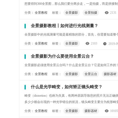
想要得到360全景图，那么我们要分两步走，一是拍摄，而是拼接
分类：
全景教程
标签：
全景摄影
全景拍摄
2131
全景摄影教程丨如何进行光线测量？
全景摄影中的光线测量可能是最精致的部分，首先，你需要知道整个一般
分类：
全景教程
标签：
全景摄影
2103
2019-0
全景摄影为什么要使用全景云台？
全景摄影必须使用全景云台吗？什么是全景云台？它是如何工作的
分类：
全景教程
标签：
全景摄影
全景云台
摄影器材
什么是光学畸变，如何矫正镜头畸变？
畸变（distortion）也称为失真，有两种原因导致您的照片无
多少少都会出现的一种光学错位的状况，镜头畸变主要分为枕形畸变（Pincushi
形畸变的胡须形畸变（moustache Distortion）。
分类：
全景教程
标签：
全景摄影
摄影器材
10105