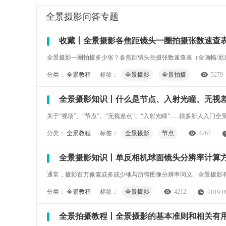
全景摄影
问答专题
收藏丨全景摄影各焦距镜头一圈拍摄张数速查
全景摄影一圈拍摄多少张？各焦距镜头拍摄张数速查表（全画幅/尼康C画
分类：
全景教程
标签：
全景摄影
全景拍摄
5279
全景摄影知识丨什么是节点、入射光瞳、无视
关于“视场”、“节点”、“无视差点”、“入射光瞳”......很多新
分类：
全景教程
标签：
全景摄影
节点
4267
全景摄影知识丨单反相机球面镜头分辨率计算
通常，摄影百万像素或多或少地与所得图像分辨率同义。全景摄影
分类：
全景教程
标签：
全景摄影
4212
2019-0
全景拍摄教程丨全景摄影的基本准则和相关有