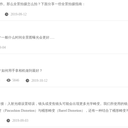
制作。那么全景拍摄怎么拍？下面分享一些全景拍摄指南：
2019-09-12
什么时间全景图曝光会更好......
9-04
？如何用手拿相机做到最好？
5846
2019-10-12
法正确拼接：入射光瞳设置错误，镜头或变焦镜头可能会出现更多光学畸变。我们所使用的镜
on Distortion）与桶形畸变（Barrel Distortion），还有一种结合了桶形畸变
2019-09-03