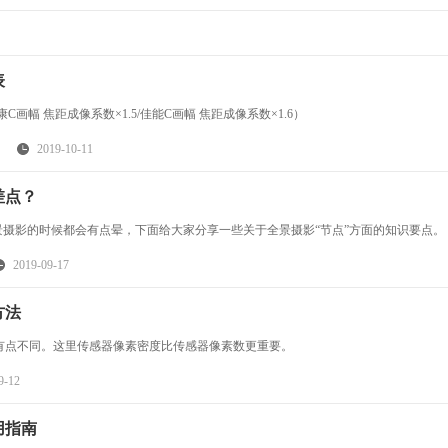
表
幅 焦距成像系数×1.5/佳能C画幅 焦距成像系数×1.6）
2019-10-11
差点？
人入门全景摄影的时候都会有点晕，下面给大家分享一些关于全景摄影“节点”方面的知识要点。
2019-09-17
方法
有点不同。这里传感器像素密度比传感器像素数更重要。
9-12
用指南