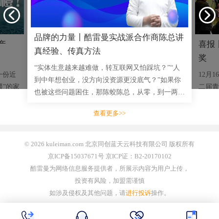
品牌的力量丨酷雷曼实战派合作商陈总讲
产
喜报
真经验、传真方法
奖
“实体生意越来越难做，转互联网又怕踩坑？”“人
一份近
12月
到中年想创业，没方向没资源更没底气？”如果你
喂”的家
二届青
也被这些问题困住，那陈蛟陈总，从零，到一两千
司，突然
成功举
三四千的小单，到拿下多单十几万大单，用实战成
脐橙的
赛事安
查看更多>>
绩说话的创业者，将毫无
业开展
© 2026 kuleiman.com 北京同创蓝天云科技有限公司 版权所有
京ICP备15037671号 京ICP证：B2-20170102
酷雷曼为网络信息服务提供者，所展示内容为用户上传，
投资有风险，加盟需谨慎
如涉及侵权及其他问题，请
进行投诉
操作。