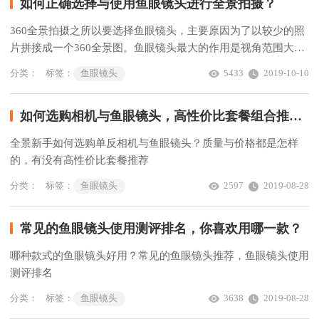
如何正确选择与使用鱼眼镜头进行全景拍摄？
360全景拍摄之所以要选择鱼眼镜头，主要原因为了以较少的照
片拼接成一个360全景图。鱼眼镜头最大的作用是视角范围大，
视角一般可达到220°或230° ，在接近被摄物拍摄时能造成非常
分类：
标签：
鱼眼镜头
5433
2019-10-10
强烈的透视效果，强调被摄物近大远小的对比，使所摄画面具有
一种震撼人心的感染力。
如何选购相机与鱼眼镜头，高性价比套餐组合推荐？
全景新手如何选购单反相机与鱼眼镜头？质量与价格都是怎样
的，有没有高性价比套餐推荐
分类：
标签：
鱼眼镜头
2597
2019-08-28
常见的鱼眼镜头使用测评排名，你喜欢用哪一款？
哪种款式的鱼眼镜头好用？常见的鱼眼镜头推荐，鱼眼镜头使用
测评排名
分类：
标签：
鱼眼镜头
3638
2019-08-28