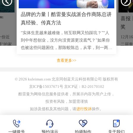
品牌的力量丨酷雷曼实战派合作商陈总讲
产
喜报
真经验、传真方法
奖
“实体生意越来越难做，转互联网又怕踩坑？”“人
一份近
12月
到中年想创业，没方向没资源更没底气？”如果你
喂”的家
二届青
也被这些问题困住，那陈蛟陈总，从零，到一两千
司，突然
成功举
三四千的小单，到拿下多单十几万大单，用实战成
脐橙的
赛事安
查看更多>>
绩说话的创业者，将毫无
业开展
© 2026 kuleiman.com 北京同创蓝天云科技有限公司 版权所有
京ICP备15037671号 京ICP证：B2-20170102
酷雷曼为网络信息服务提供者，所展示内容为用户上传，
投资有风险，加盟需谨慎
如涉及侵权及其他问题，请
进行投诉
操作。
一键拨号
预约演示
拍摄制作
关于我们